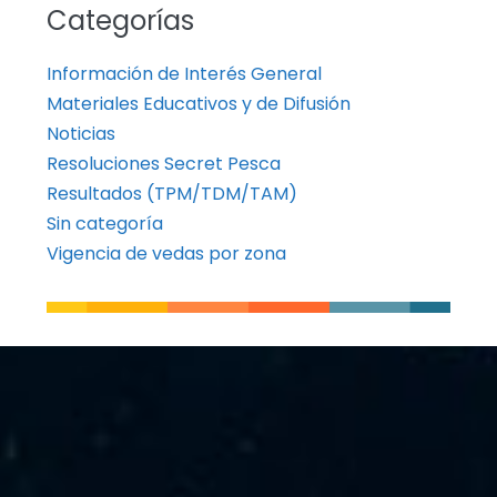
Categorías
Información de Interés General
Materiales Educativos y de Difusión
Noticias
Resoluciones Secret Pesca
Resultados (TPM/TDM/TAM)
Sin categoría
Vigencia de vedas por zona