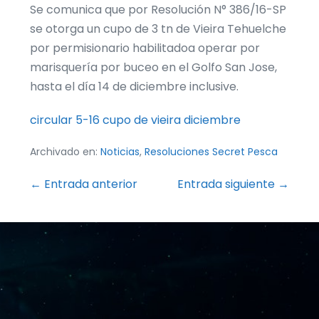
Se comunica que por Resolución N° 386/16-SP
se otorga un cupo de 3 tn de Vieira Tehuelche
por permisionario habilitadoa operar por
marisquería por buceo en el Golfo San Jose,
hasta el día 14 de diciembre inclusive.
circular 5-16 cupo de vieira diciembre
Archivado en:
Noticias
,
Resoluciones Secret Pesca
Navegación
← Entrada anterior
Entrada siguiente →
por
entradas