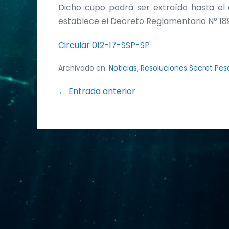
Dicho cupo podrá ser extraído hasta el 
establece el Decreto Reglamentario N° 189
Circular 012-17-SSP-SP
Archivado en:
Noticias
,
Resoluciones Secret Pes
Navegación
← Entrada anterior
por
entradas