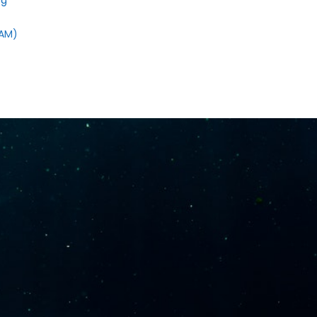
19
TAM)