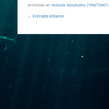
Archivado en:
Noticias
,
Resultados (TPM/TDM/
Navegación
← Entrada anterior
por
entradas