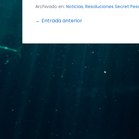
Archivado en:
Noticias
,
Resoluciones Secret Pes
Navegación
← Entrada anterior
por
entradas