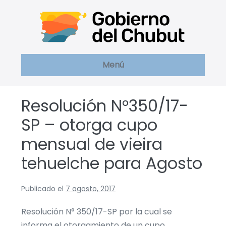
Saltar
al
contenido
Menú
Resolución N°350/17-
SP – otorga cupo
mensual de vieira
tehuelche para Agosto
Publicado el
7 agosto, 2017
Resolución N° 350/17-SP por la cual se
informa el otorgamiento de un cupo