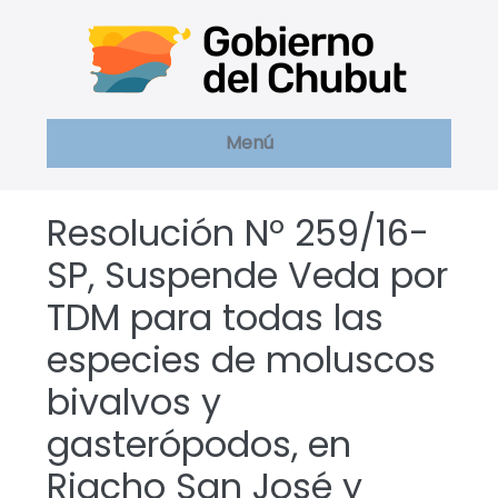
Saltar
al
contenido
Menú
Resolución Nº 259/16-
SP, Suspende Veda por
TDM para todas las
especies de moluscos
bivalvos y
gasterópodos, en
Riacho San José y