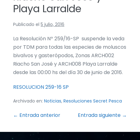
Playa Larralde
Publicado el
5 julio, 2016
La Resolución Nº 259/16-SP suspende la veda
por TDM para todas las especies de moluscos
bivalvos y gasterópodos, Zonas ARCH002
Riacho San José y ARCH008 Playa Larralde
desde las 00:00 hs del día 30 de junio de 2016.
RESOLUCION 259-16 SP
Archivado en:
Noticias
,
Resoluciones Secret Pesca
Navegación
← Entrada anterior
Entrada siguiente →
por
entradas