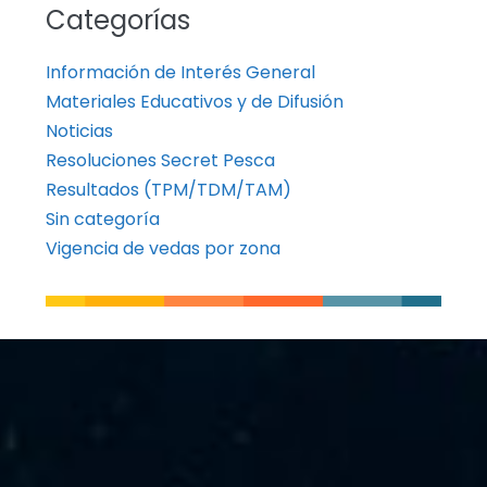
Categorías
Información de Interés General
Materiales Educativos y de Difusión
Noticias
Resoluciones Secret Pesca
Resultados (TPM/TDM/TAM)
Sin categoría
Vigencia de vedas por zona