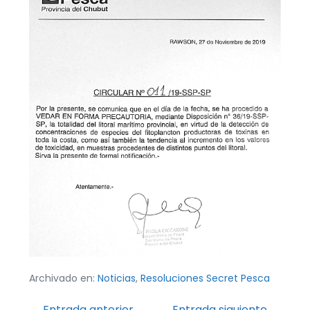
Archivado en:
Noticias
,
Resoluciones Secret Pesca
Navegación
← Entrada anterior
Entrada siguiente →