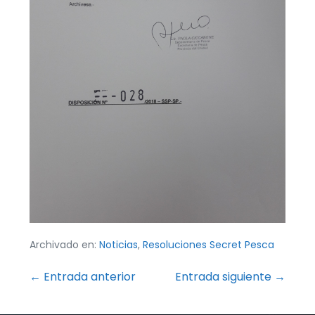
Archivado en:
Noticias
,
Resoluciones Secret Pesca
Navegación
← Entrada anterior
Entrada siguiente →
por
entradas