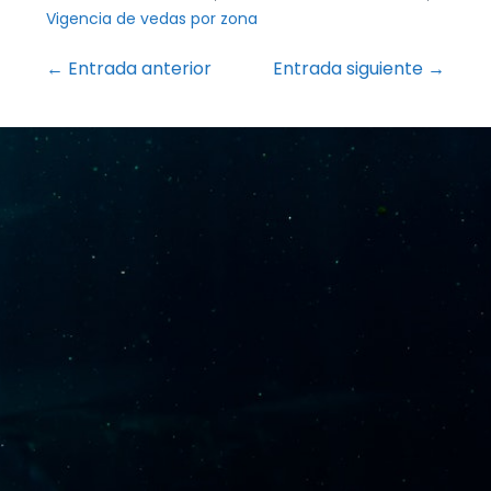
Vigencia de vedas por zona
Navegación
← Entrada anterior
Entrada siguiente →
por
entradas