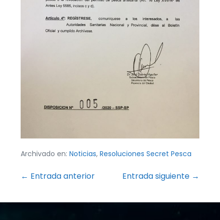
Archivado en:
Noticias
,
Resoluciones Secret Pesca
Navegación
← Entrada anterior
Entrada siguiente →
por
entradas