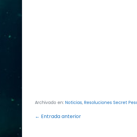
Archivado en:
Noticias
,
Resoluciones Secret Pes
Navegación
← Entrada anterior
por
entradas