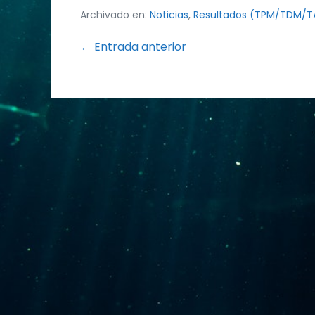
Archivado en:
Noticias
,
Resultados (TPM/TDM/
Navegación
← Entrada anterior
por
entradas