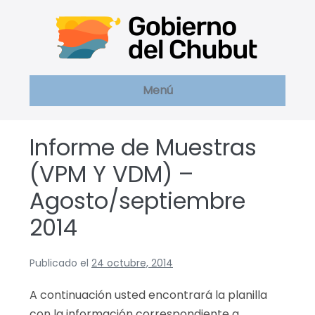
Saltar
al
contenido
Menú
Informe de Muestras
(VPM Y VDM) –
Agosto/septiembre
2014
Publicado el
24 octubre, 2014
A continuación usted encontrará la planilla
con la información correspondiente a