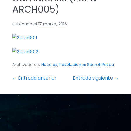
ARCH005)
Publicado el
17 marzo, 2016
Archivado en:
Noticias
,
Resoluciones Secret Pesca
Navegación
← Entrada anterior
Entrada siguiente →
por
entradas