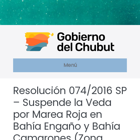
Saltar
al
contenido
Menú
Resolución 074/2016 SP
– Suspende la Veda
por Marea Roja en
Bahía Engaño y Bahía
Camarones (Zona