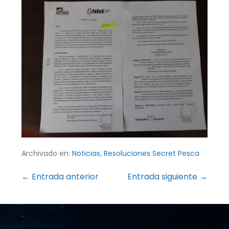
Archivado en:
Noticias
,
Resoluciones Secret Pesca
Navegación
← Entrada anterior
Entrada siguiente →
por
entradas