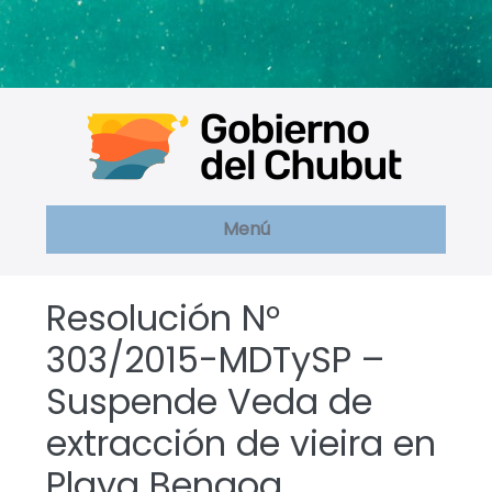
Saltar
al
contenido
Menú
Resolución N°
303/2015-MDTySP –
Suspende Veda de
extracción de vieira en
Playa Bengoa