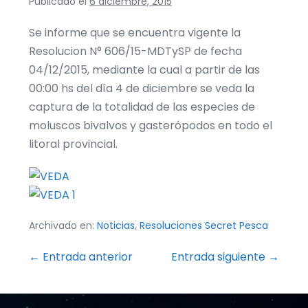
Publicado el
6 diciembre, 2015
Se informe que se encuentra vigente la
Resolucion N° 606/15-MDTySP de fecha
04/12/2015, mediante la cual a partir de las
00:00 hs del día 4 de diciembre se veda la
captura de la totalidad de las especies de
moluscos bivalvos y gasterópodos en todo el
litoral provincial.
Archivado en:
Noticias
,
Resoluciones Secret Pesca
Navegación
← Entrada anterior
Entrada siguiente →
por
entradas