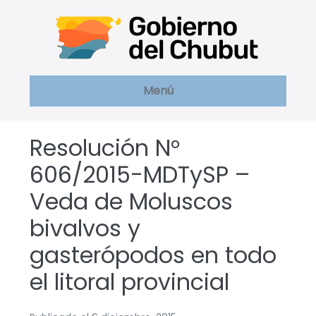
Saltar
al
contenido
Menú
Resolución N°
606/2015-MDTySP –
Veda de Moluscos
bivalvos y
gasterópodos en todo
el litoral provincial