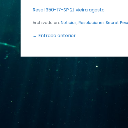
Resol 350-17-SP 2t vieira agosto
Archivado en:
Noticias
,
Resoluciones Secret Pes
Navegación
← Entrada anterior
por
entradas