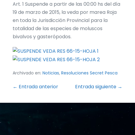
Art. 1 Suspende a partir de las 00:00 hs del día
19 de marzo de 2015, la veda por marea Roja
en toda la Jurisdicción Provincial para la
totalidad de las especies de moluscos
bivalvos y gasterópodos.
Archivado en:
Noticias
,
Resoluciones Secret Pesca
Navegación
← Entrada anterior
Entrada siguiente →
por
entradas