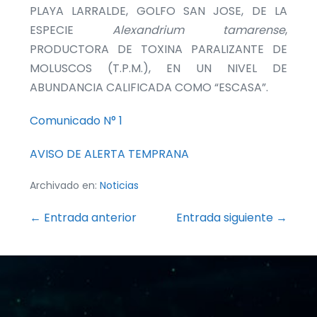
PLAYA LARRALDE, GOLFO SAN JOSE, DE LA
ESPECIE
Alexandrium
tamarense
,
PRODUCTORA DE TOXINA PARALIZANTE DE
MOLUSCOS (T.P.M.), EN UN NIVEL DE
ABUNDANCIA CALIFICADA COMO “ESCASA”.
Comunicado N° 1
AVISO DE ALERTA TEMPRANA
Archivado en:
Noticias
Navegación
← Entrada anterior
Entrada siguiente →
por
entradas