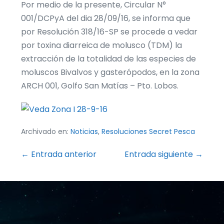
Por medio de la presente, Circular N°
001/DCPyA del dia 28/09/16, se informa que
por Resolución 318/16-SP se procede a vedar
por toxina diarreica de molusco (TDM) la
extracción de la totalidad de las especies de
moluscos Bivalvos y gasterópodos, en la zona
ARCH 001, Golfo San Matías – Pto. Lobos.
Archivado en:
Noticias
,
Resoluciones Secret Pesca
Navegación
← Entrada anterior
Entrada siguiente →
por
entradas