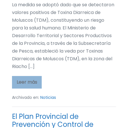
La medida se adoptó dado que se detectaron
valores positivos de Toxina Diarreica de
Moluscos (TDM), constituyendo un riesgo
para la salud humana. El Ministerio de
Desarrollo Territorial y Sectores Productivos
de la Provincia, a través de la Subsecretaría
de Pesca, estableció la veda por Toxinas
Diarreicas de Moluscos (TDM), en la zona del
Riacho […]
Leer más
El
Gobierno
del
Chubut
Archivado en:
Noticias
resolvió
vedar
la
El Plan Provincial de
extracción
de
Prevención y Control de
almeja