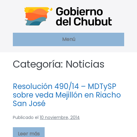
Saltar
al
contenido
Menú
Categoría:
Noticias
Resolución 490/14 – MDTySP
sobre veda Mejillón en Riacho
San José
Publicado el
10 noviembre, 2014
Leer más
Resolución