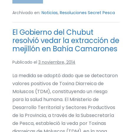
490/14
–
MDTySP
Archivado en:
Noticias
,
Resoluciones Secret Pesca
sobre
veda
Mejillón
El Gobierno del Chubut
en
Riacho
resolvió vedar la extracción de
San
José
mejillón en Bahía Camarones
Publicado el
3 noviembre, 2014
La medida se adoptó dado que se detectaron
valores positivos de Toxina Diarreica de
Moluscos (TDM), constituyendo un riesgo
para la salud humana. El Ministerio de
Desarrollo Territorial y Sectores Productivos
de la Provincia, a través de la Subsecretaría
de Pesca, estableció la veda por Toxinas
diarreicas de Moluscos (TDM), en la zona