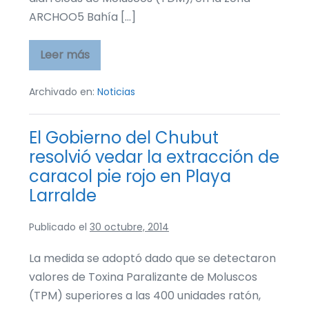
ARCHOO5 Bahía […]
Leer más
El
Gobierno
del
Chubut
Archivado en:
Noticias
resolvió
vedar
la
El Gobierno del Chubut
extracción
de
resolvió vedar la extracción de
mejillón
en
caracol pie rojo en Playa
Bahía
Camarones
Larralde
Publicado el
30 octubre, 2014
La medida se adoptó dado que se detectaron
valores de Toxina Paralizante de Moluscos
(TPM) superiores a las 400 unidades ratón,