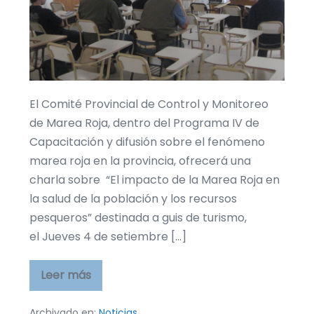
Guías
de
Turismo.
Será
el
El Comité Provincial de Control y Monitoreo
4
de Marea Roja, dentro del Programa IV de
de
Capacitación y difusión sobre el fenómeno
setiembre
marea roja en la provincia, ofrecerá una
en
charla sobre “El impacto de la Marea Roja en
Rawson.
la salud de la población y los recursos
pesqueros” destinada a guis de turismo,
el Jueves 4 de setiembre […]
Leer más
Ofrecerán
charla
sobre
Marea
Archivado en:
Noticias