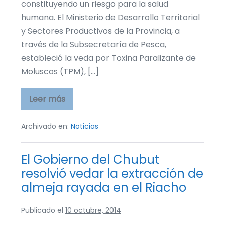
constituyendo un riesgo para la salud
humana. El Ministerio de Desarrollo Territorial
y Sectores Productivos de la Provincia, a
través de la Subsecretaría de Pesca,
estableció la veda por Toxina Paralizante de
Moluscos (TPM), […]
Leer más
El
Gobierno
del
Chubut
Archivado en:
Noticias
resolvió
vedar
la
El Gobierno del Chubut
extracción
de
resolvió vedar la extracción de
caracol
pie
almeja rayada en el Riacho
rojo
en
Playa
Publicado el
10 octubre, 2014
Larralde