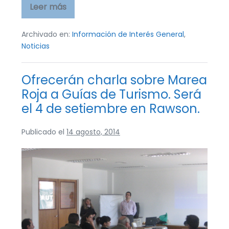
Leer más
El
Plan
Provincial
de
Archivado en:
Información de Interés General
,
Prevención
Noticias
y
Control
de
Marea
Ofrecerán charla sobre Marea
Roja
Roja a Guías de Turismo. Será
informa
sobre
el 4 de setiembre en Rawson.
presencia
de
Alexandrium
Publicado el
14 agosto, 2014
Tamarense
en
muestras
Ofrecerán
de
fitoplancton.
charla
sobre
Marea
Roja
a