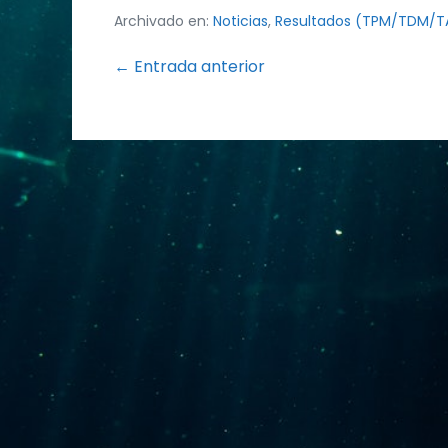
Archivado en:
Noticias
,
Resultados (TPM/TDM/
Navegación
← Entrada anterior
por
entradas