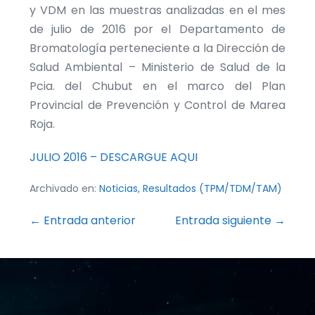
y VDM en las muestras analizadas en el mes
de julio de 2016 por el Departamento de
Bromatología perteneciente a la Dirección de
Salud Ambiental – Ministerio de Salud de la
Pcia. del Chubut en el marco del Plan
Provincial de Prevención y Control de Marea
Roja.
JULIO 2016 – DESCARGUE AQUI
Archivado en:
Noticias
,
Resultados (TPM/TDM/TAM)
b
l
Navegación
← Entrada anterior
Entrada siguiente →
o
por
n
entradas
d
e
p