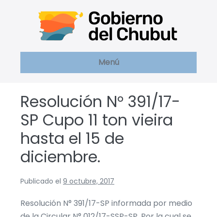
Saltar
al
contenido
Menú
Resolución N° 391/17-
SP Cupo 11 ton vieira
hasta el 15 de
diciembre.
Publicado el
9 octubre, 2017
Resolución N° 391/17-SP informada por medio
de la Circular N° 012/17-SSP-SP. Por la cual se