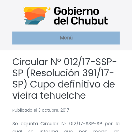
Saltar
al
contenido
Menú
Circular N° 012/17-SSP-
SP (Resolución 391/17-
SP) Cupo definitivo de
vieira tehuelche
Publicado el
3 octubre, 2017
Se adjunta Circular N° 012/17-SSP-SP por la
cual se informa que por medio de